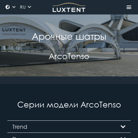
RU
Арочные шатры
ArcoTenso
Серии модели ArcoTenso
Trend