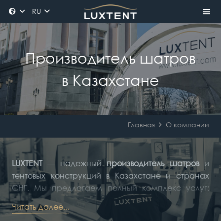
RU
Производитель шатров
в Казахстане
Главная
О компании
LUXTENT
— надежный
производитель шатров
и
тентовых конструкций в Казахстане и странах
СНГ. Мы предлагаем полный комплекс услуг:
производство шатров
, аренду готовых решений,
Читать далее...
доставку и профессиональный монтаж