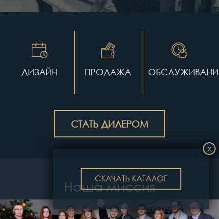
конструкций любых размеров и форм. Наша
компания сотрудничает как с юридическими
лицами, так и с частными клиентами, создавая
проекты «под ключ».
Благодаря собственному
тентовому
ДИЗАЙН
ПРОДАЖА
ОБСЛУЖИВАНИ
производству
мы изготавливаем надежные и
стильные сооружения для самых разных задач.
Наши
тентовые конструкции
позволяют в
кратчайшие сроки обустроить ресторан или
кафе, склад, ангар для техники, парковку,
СТАТЬ ДИЛЕРОМ
выставочный павильон, торговый объект или зону
отдыха.
Производство тентовых конструкций
LUXTENT сочетает передовые технологии и
качественные материалы, что гарантирует
СКАЧАТЬ КАТАЛОГ
долговечность и современный внешний вид
Наша миссия
каждой конструкции.
Отличительными чертами компании являются: