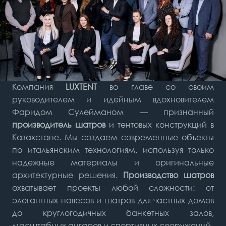
Каждый проект индивидуален;
Широкая сеть представительств;
Оперативная доставка и монтаж;
Компания
LUXTENT
во главе со своим
Современное оборудование и
руководителем и идейным вдохновителем
инновационные материалы.
Фаридом Сулейманом — признанный
производитель шатров
и тентовых конструкций в
Казахстане. Мы создаем современные объекты
по итальянским технологиям, используя только
надежные материалы и оригинальные
архитектурные решения.
Производство шатров
охватывает проекты любой сложности: от
элегантных навесов и шатров для частных домов
до круглогодичных банкетных залов,
масштабных ангаров и спортивных сооружений.